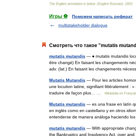
The
English
annotation
is
below
. (
English
-
Russian
)
.
2003
.
Игры ⚽
Поможем написать реферат
multistakeholder dialogue
Смотреть что такое "mutatis mutand
mutatis mutandis
— ● mutatis mutandis locut
être changé) En faisant les changements néce
adv. (lat.) En faisant les changements néc
Mutatis Mutandis
— Pour les articles homo
une locution latine, signifiant littéralement :
traduire de façon plus… …
Wikipédia en Françai
Mutatis mutandis
— es una frase en latín qu
en inglés como en castellano y en otros idiom
entenderse de manera análoga haciendo 
mutatis mutandis
— With appropriate change
the Bankruptcy and Insolvency Act, over and 