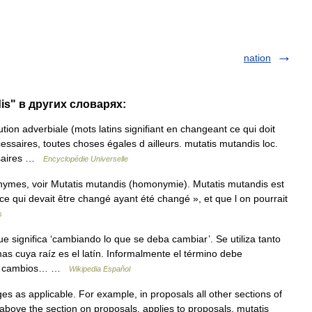
nation
is" в других словарях:
ion adverbiale (mots latins signifiant en changeant ce qui doit
ssaires, toutes choses égales d ailleurs. mutatis mutandis loc.
essaires …
Encyclopédie Universelle
nymes, voir Mutatis mutandis (homonymie). Mutatis mutandis est
 « ce qui devait être changé ayant été changé », et que l on pourrait
s
e significa ‘cambiando lo que se deba cambiar’. Se utiliza tanto
as cuya raíz es el latín. Informalmente el término debe
los cambios… …
Wikipedia Español
s as applicable. For example, in proposals all other sections of
above the section on proposals, applies to proposals, mutatis