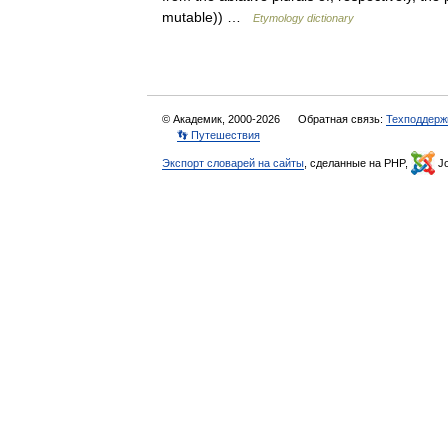
mutable)) …
Etymology dictionary
© Академик, 2000-2026
Обратная связь:
Техподдерж
👣 Путешествия
Экспорт словарей на сайты
, сделанные на PHP,
Jo