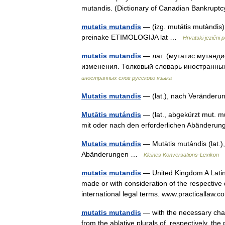
mutandis. (Dictionary of Canadian Bankru
mutatis mutandis
— (izg. mutátis mutàndis) 
preinake ETIMOLOGIJA lat …
Hrvatski jezični p
mutatis mutandis
— лат. (мутатис мутанди
изменения. Толковый словарь иностранных
иностранных слов русского языка
Mutatis mutandis
— (lat.), nach Veränder
Mutātis mutándis
— (lat., abgekürzt mut. m
mit oder nach den erforderlichen Abänder
Mutatis mutándis
— Mutātis mutándis (lat.)
Abänderungen …
Kleines Konversations-Lexikon
mutatis mutandis
— United Kingdom A Latin
made or with consideration of the respective 
international legal terms. www.practicalla
mutatis mutandis
— with the necessary chan
from the ablative plurals of, respectively, 