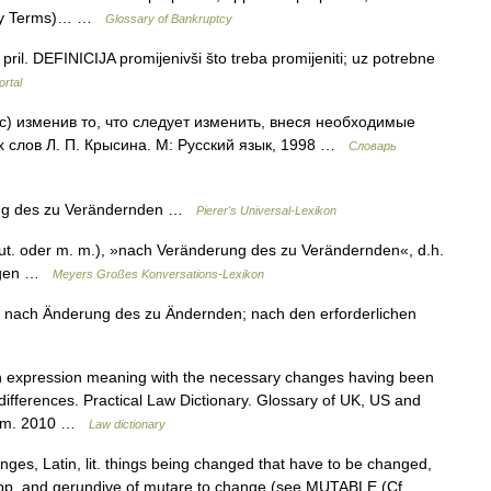
ptcy Terms)… …
Glossary of Bankruptcy
pril. DEFINICIJA promijenivši što treba promijeniti; uz potrebne
ortal
с) изменив то, что следует изменить, внеся необходимые
 слов Л. П. Крысина. М: Русский язык, 1998 …
Словарь
ung des zu Verändernden …
Pierer's Universal-Lexikon
ut. oder m. m.), »nach Veränderung des zu Verändernden«, d.h.
ungen …
Meyers Großes Konversations-Lexikon
, nach Änderung des zu Ändernden; nach den erforderlichen
 expression meaning with the necessary changes having been
differences. Practical Law Dictionary. Glossary of UK, US and
w.com. 2010 …
Law dictionary
ges, Latin, lit. things being changed that have to be changed,
the pp. and gerundive of mutare to change (see MUTABLE (Cf.