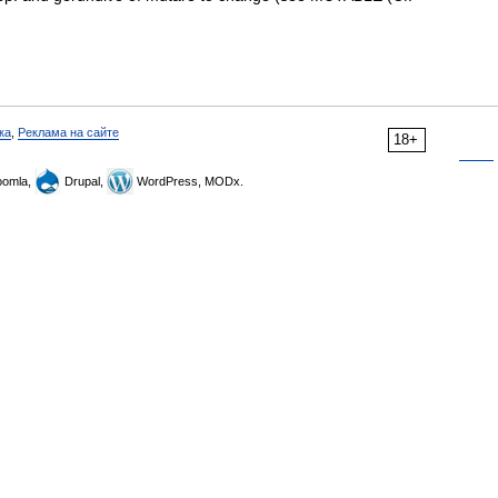
ка
,
Реклама на сайте
18+
omla,
Drupal,
WordPress, MODx.