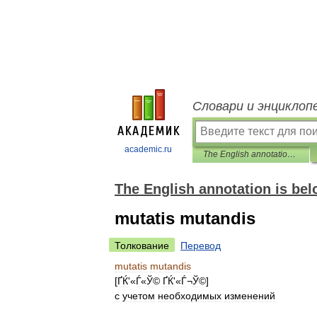
Словари и энциклоп
academic.ru
The English annotation is below. (English-Russian)
The English annotation is bel
mutatis mutandis
Толкование
Перевод
mutatis
mutandis
[
ҐЌ
'«
Ѓ
«
Ў
©
ҐЌ
'«
Ѓ­
¬
Ў
©]
с
учетом
необходимых
изменений