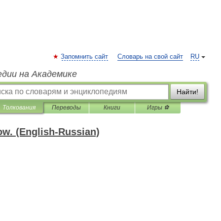
Запомнить сайт
Словарь на свой сайт
RU
едии на Академике
Найти!
Толкования
Переводы
Книги
Игры ⚽
ow. (English-Russian)